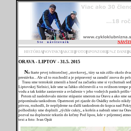
NÁVŠT
S t e
n á v š t e v n í k
HISTÓRIA
|
NOVINKY
|
AKCIE
|
FOTO
|
SPONZORI
|
2
%Z DANE
|
ORAVA - LIPTOV - 31.5. 2015
N
a štarte prvej tohtoročnej ,,stovkovej,, túry sa nás zišlo okolo dv
prestávku... Ale už to rozchodil a je pripravený sa zaradiť znova do pelo
Trasu sme tentokrát zmenili a hneď na začiatku sme si vychutnali sedlo 
Liptovskej Sielnici, kde sme sa ľahko občerstvili a vo svižnom temp
vodu a tak krátke zastavenie a ovlaženie v jeho vodných parách prišlo
Potom už nasledovalo mierne stúpanie smerom na Oravu a ako sme sa pri
pripomínala tankodrom. Opatrnosti pri zjazde do Osádky nebolo nikdy d
pitvou, rozhodli, že nepôjdeme na ďalší tankodrom do kopca nad Pokr
polhodinky sme doplnili ,,rýchle cukry,, a kofeín a nabrali smer na 
pozval na doplnenie tekutín do krčmy Pod lipou, kde v príjemnej atmos
text a foto: Ivan Opát