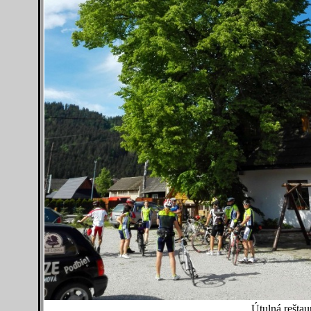
Útulná reštau