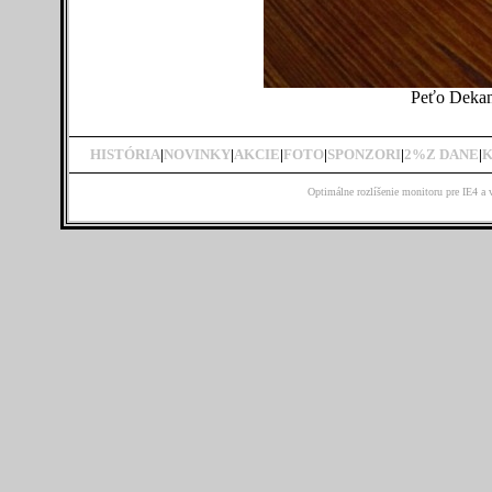
Peťo Dekan
HISTÓRIA
|
NOVINKY
|
AKCIE
|
FOTO
|
SPONZORI
|
2
%Z DANE
|
Optimálne rozlíšenie monitoru pre IE4 a 
..........................................................................