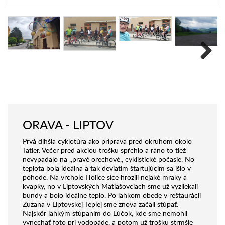
Next
ORAVA - LIPTOV
Prvá dlhšia cyklotúra ako príprava pred okruhom okolo
Tatier. Večer pred akciou trošku spŕchlo a ráno to tiež
nevypadalo na ,,pravé orechové,, cyklistické počasie. No
teplota bola ideálna a tak deviatim štartujúcim sa išlo v
pohode. Na vrchole Holice síce hrozili nejaké mraky a
kvapky, no v Liptovských Matiašovciach sme už vyzliekali
bundy a bolo ideálne teplo. Po ľahkom obede v reštaurácii
Zuzana v Liptovskej Teplej sme znova začali stúpať.
Najskôr ľahkým stúpaním do Lúčok, kde sme nemohli
vynechať foto pri vodopáde, a potom už trošku strmšie