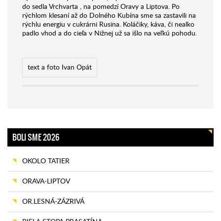
do sedla Vrchvarta , na pomedzí Oravy a Liptova. Po
rýchlom klesaní až do Dolného Kubína sme sa zastavili na
rýchlu energiu v cukrárni Rusina. Koláčiky, káva, či nealko
padlo vhod a do cieľa v Nižnej už sa išlo na veľkú pohodu.
text a foto Ivan Opát
BOLI SME 2026
OKOLO TATIER
ORAVA-LIPTOV
OR.LESNÁ-ZÁZRIVÁ