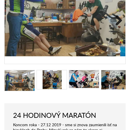
Next
Next
24 HODINOVÝ MARATÓN
Koncom roka - 27.12 2019 - sme si znova zaumienili ísť na