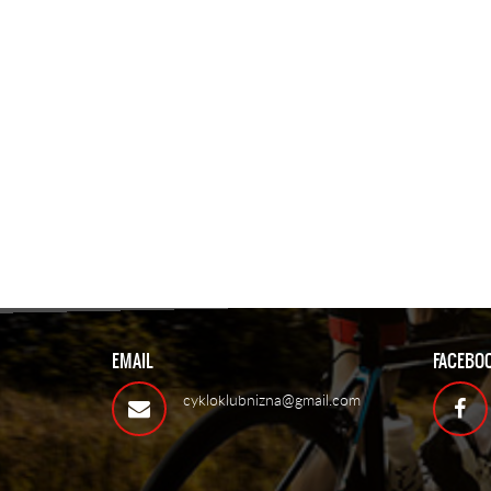
EMAIL
FACEBO
cykloklubnizna@gmail.com