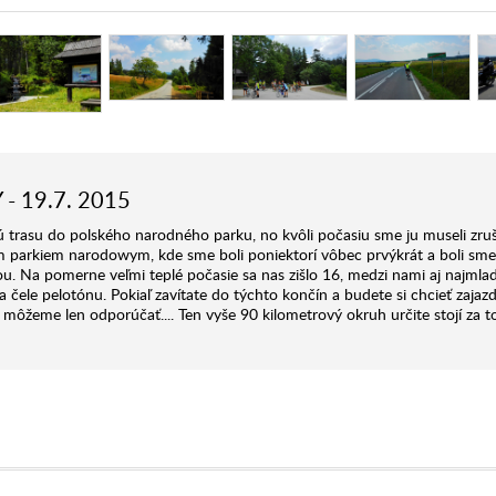
 19.7. 2015
rasu do polského narodného parku, no kvôli počasiu sme ju museli zruš
m parkiem narodowym, kde sme boli poniektorí vôbec prvýkrát a boli sme
u. Na pomerne veľmi teplé počasie sa nas zišlo 16, medzi nami aj najmlad
a čele pelotónu. Pokiaľ zavítate do týchto končín a budete si chcieť zajazd
 môžeme len odporúčať.... Ten vyše 90 kilometrový okruh určite stojí za to