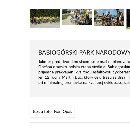
BABIOGÓRSKI PARK NARODOWY -
Takmer pred dvomi mesiacmi sme mali naplánovanú t
Dnešná oravsko-polska etapa viedla aj Babiogorski
príjemne prekvapení kvalitnou asfaltovou cyklotraso
len 12 ročný Martin Buc, ktorý celú trasu sa držal n
pri minimálnej premávke na kvalitnej cyklotrase, tak
text a foto: Ivan Opát